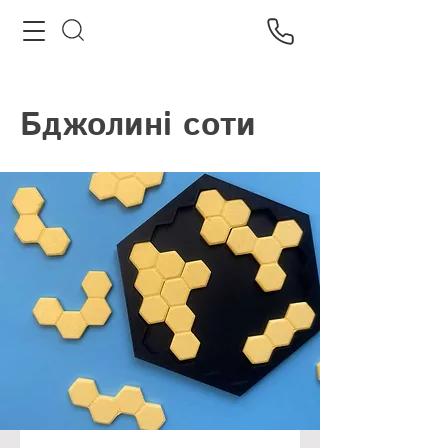
Бджолині соти
Завдання цієї головоломки —
помістити усі соти всередину
шестикутного вулика.