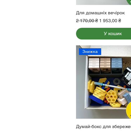
Для домашніх вечірок
Звичайна ціна
За розпродаж
2 170,00 ₴
1 953,00 ₴
У кошик
Знижка
Думай-бокс для збереж