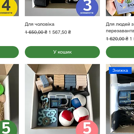
Для чоловіка
Для людей з
перезавант
Звичайна ціна
За розпродажем
1 650,00 ₴
1 567,50 ₴
Звичайна ці
З
1 620,00 ₴
1 
У кошик
Знижка