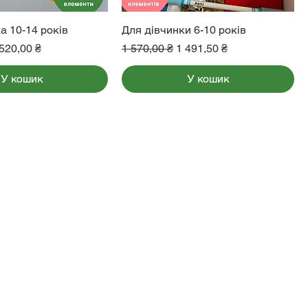
а 10-14 років
Для дівчинки 6-10 років
на
а розпродажем
Звичайна ціна
За розпродажем
520,00 ₴
1 570,00 ₴
1 491,50 ₴
У кошик
У кошик