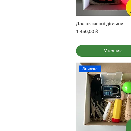
Для активної дівчини
Ціна
1 450,00 ₴
У кошик
Знижка