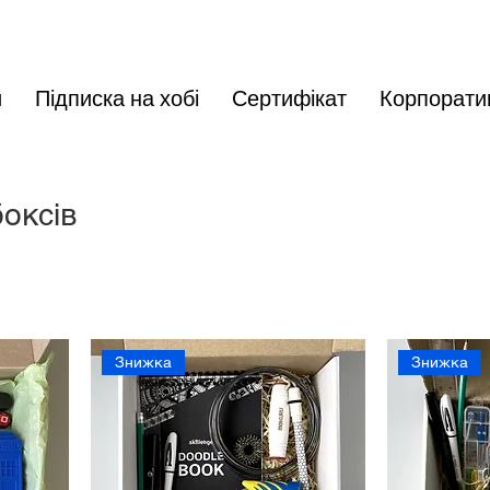
и
Підписка на хобі
Сертифікат
Корпорати
оксів
Знижка
Знижка