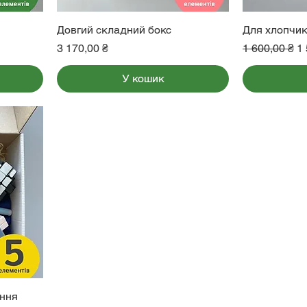
Довгий складний бокс
Для хлопчик
ем
Ціна
Звичайна ці
З
3 170,00 ₴
1 600,00 ₴
1 
У кошик
ення