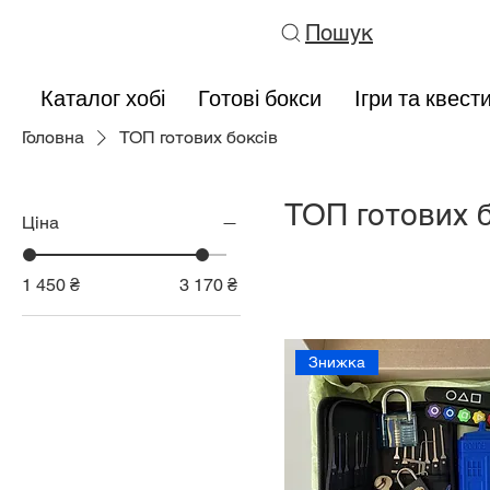
Пошук
Каталог хобі
Готові бокси
Ігри та квест
Головна
ТОП готових боксів
ТОП готових б
Ціна
1 450 ₴
3 170 ₴
Знижка