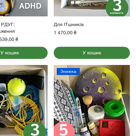
 РДУГ:
Для ІТшників
аження
Ціна
1 470,00 ₴
на
а розпродажем
539,00 ₴
У кошик
У кошик
Знижка