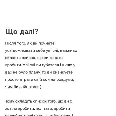
Що далі?
Після того, як ви почнете
усвідомлювати себе уві сні, важливо
скласти список, що ви хочете
зробити. Уві сні ви губитеся і якщо у
вас не було плану, то ви ризикуєте
просто втрати свій сон на роздуми,
чим би зайнятися(
Тому складіть список того, що ви б
хотіли зробити: політати, зробити
фаєрбол, пройти крізь стіну тощо. І