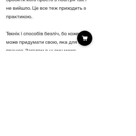
не вийшло. Це все теж приходить з
практикою.
Технік і способів безліч, бо кожен
може придумати свою, яка для нього
працює. Загалом в цьому може
допомагати редіт і досвід інших
людей:
Reddit
Маєш питання?
Не розумієш якусь деталь або щось
не виходить і потрібна допомога?