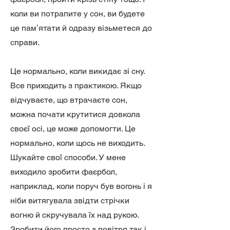
коли ви потрапите у сон, ви будете
це памʼятати й одразу візьметеся до
справи.
Це нормально, коли викидає зі сну.
Все приходить з практикою. Якщо
відчуваєте, що втрачаєте сон,
можна почати крутитися довкола
своєї осі, це може допомогти. Це
нормально, коли щось не виходить.
Шукайте свої способи. У мене
виходило зробити фаєрбол,
наприклад, коли поруч був вогонь і я
ніби витягувала звідти стрічки
вогню й скручувала їх над рукою.
Зробити його просто з повітря так і