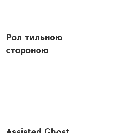
Рол тильною
стороною
Assisted Ghost