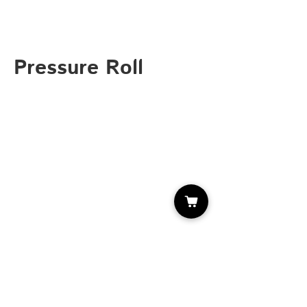
Pressure Roll
Що далі?
Придумай комбінацію трюків і
спробуй її втілити) А ще можна