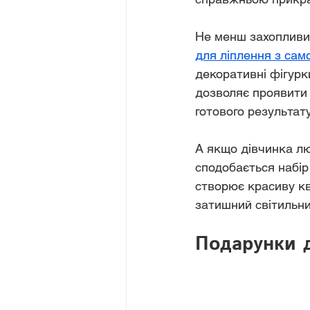
Не менш захопливи
для ліплення з сам
декоративні фігурки
дозволяє проявити 
готового результату
А якщо дівчинка лю
сподобається набір
створює красиву кв
затишний світильни
Подарунки д