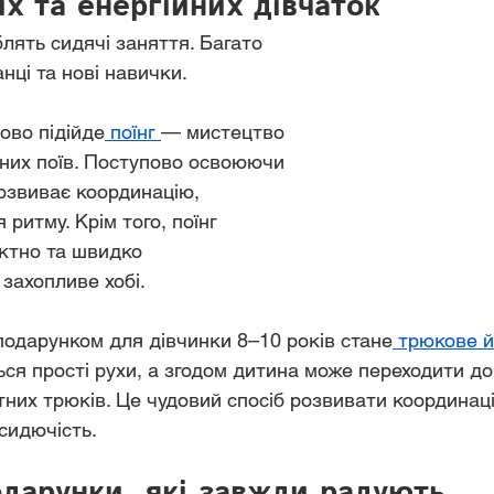
х та енергійних дівчаток
лять сидячі заняття. Багато 
нці та нові навички.
ово підійде
 поїнг 
— мистецтво 
них поїв. Поступово освоюючи 
розвиває координацію, 
 ритму. Крім того, поїнг 
ктно та швидко 
захопливе хобі.
одарунком для дівчинки 8–10 років стане
 трюкове й
я прості рухи, а згодом дитина може переходити до
тних трюків. Це чудовий спосіб розвивати координаці
сидючість.
дарунки, які завжди радують