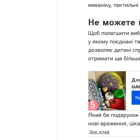
механіку, тактильн
Не можете 
Щоб полегшити вибі
у якому поєднані тв
дозволяє дитині сп
отримати ще більше
Для
UAH
Ку
Який би подарунок 
нові враження, ціка
Для дітей