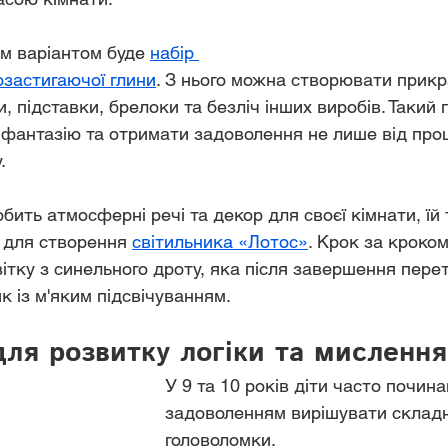
м варіантом буде 
набір 
озастигаючої глини
. З нього можна створювати прикр
, підставки, брелоки та безліч інших виробів. Такий
фантазію та отримати задоволення не лише від проце
.
бить атмосферні речі та декор для своєї кімнати, їй 
 для створення 
світильника «Лотос»
. Крок за кроко
ітку з синельного дроту, яка після завершення пере
к із м'яким підсвічуванням.
ля розвитку логіки та мислення
У 9 та 10 років діти часто почина
задоволенням вирішувати складні
головоломки.