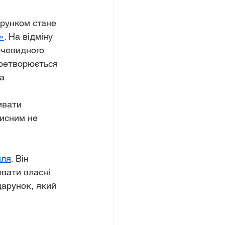
рунком стане 
»
. На відміну 
очевидного 
еретворюється 
а 
ивати 
рисним не 
йля
. Він 
вати власні 
арунок, який 