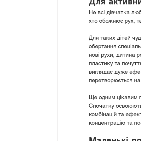
Для активни
Не всі дівчатка люб
хто обожнює рух, та
Для таких дітей чуд
обертання спеціаль
нові рухи, дитина 
пластику та почуття
виглядає дуже ефе
перетворюється на 
Ще одним цікавим п
Спочатку освоюютьс
комбінацій та ефек
концентрацію та по
Маленькі по