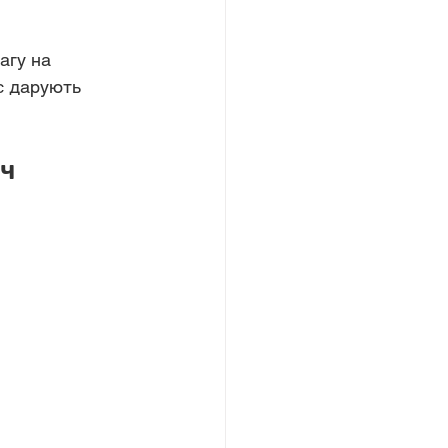
агу на 
с дарують 
уч