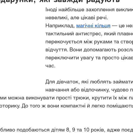
Іноді найбільше захоплення викли
невеликі, але цікаві речі.
Наприклад, 
магічні кільця
 — це не
тактильний антистрес, який плавн
перекочується між руками та ство
відчуття. Вони допомагають розсл
переключити увагу та просто ціка
час.
Для дівчаток, які люблять займати
навчання або відпочинку, чудово п
ими можна виконувати прості трюки, крутити їх між п
оторику. До того ж вони компактні й легко поміщають
обливо подобаються дітям 8, 9 та 10 років, адже поє