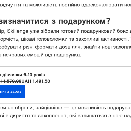
і відчуття та можливість постійно вдосконалювати нов
визначитися з подарунком?
р, Skillenge уже зібрали готовий подарунковий бокс 
орчість, цікаві головоломки та захопливі активності. 
робувати різні формати дозвілля, знайти нові захопл
 яскравих емоцій від подарунка.
 дівчинки 6-10 років
 1,570.00
UAH 1,491.50
пити зараз
ви не обрали, найцінніше — це можливість подаруват
ві відкриття та захоплення, які залишаться з нею на