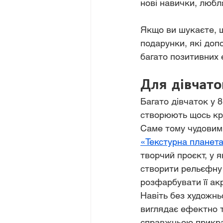
нові навички, любля
Якщо ви шукаєте, щ
подарунки, які доп
багато позитивних 
Для дівчато
Багато дівчаток у 8
створюють щось кра
Саме тому чудовим
«Текстурна планет
творчий проєкт, у я
створити рельєфну
розфарбувати її а
Навіть без художнь
виглядає ефектно т
справжньою прикра