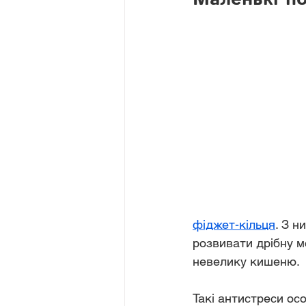
фіджет-кільця
. З н
розвивати дрібну м
невелику кишеню.
Такі антистреси ос