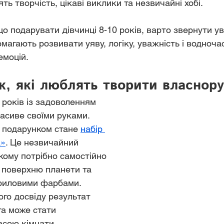
ть творчість, цікаві виклики та незвичайні хобі.
о подарувати дівчинці 8-10 років, варто звернути ув
омагають розвивати уяву, логіку, уважність і водноча
емоцій.
к, які люблять творити власнор
 років із задоволенням 
сиве своїми руками. 
 подарунком стане 
набір 
а»
. Це незвичайний 
кому потрібно самостійно 
 поверхню планети та 
криловими фарбами. 
ого досвіду результат 
а може стати 
сою кімнати.