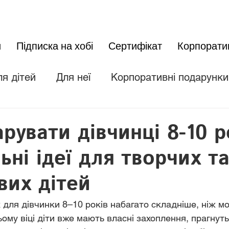
и
Підписка на хобі
Сертифікат
Корпорати
ля дітей
Для неї
Корпоративні подарунки
Родина і друзі
увати дівчинці 8-10 р
ьні ідеї для творчих т
вих дітей
для дівчинки 8–10 років набагато складніше, ніж мо
ьому віці діти вже мають власні захоплення, прагнуть