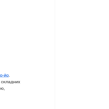
о-йо
. 
 складних 
ю, 