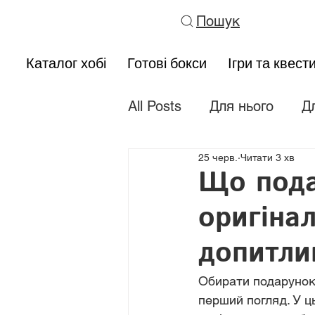
Пошук
Каталог хобі
Готові бокси
Ігри та квест
All Posts
Для нього
Д
25 черв.
Читати 3 хв
Тематичні подарунки
Що подар
оригінал
допитли
Обирати подарунок 
перший погляд. У ц