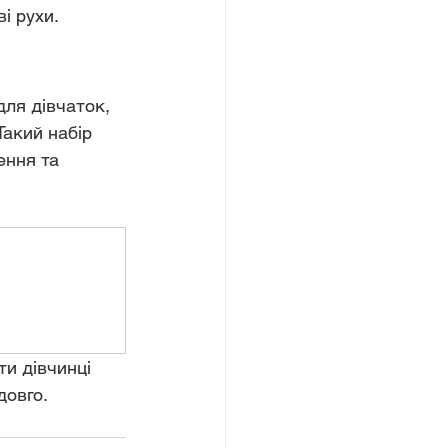
і рухи.
для дівчаток, 
Такий набір 
ення та 
и дівчинці 
довго.