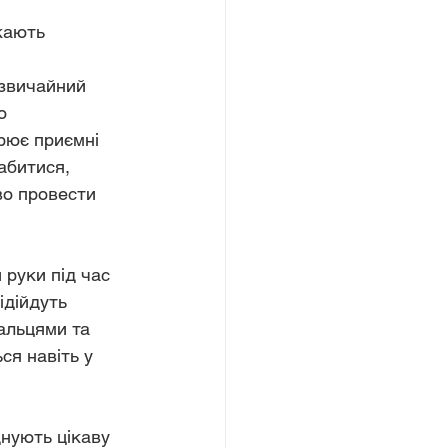
кають 
звичайний 
о 
рює приємні 
абитися, 
во провести 
 руки під час 
ідійдуть 
альцями та 
ся навіть у 
днують цікаву 