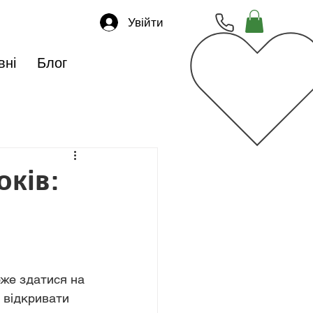
Увійти
вні
Блог
оків:
а
же здатися на 
 відкривати 