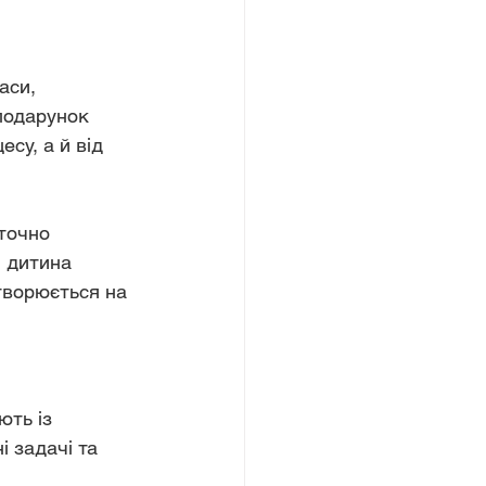
аси, 
 подарунок 
су, а й від 
точно 
м дитина 
творюється на 
ють із 
 задачі та 