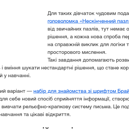
Для таких дівчаток чудовим пода
головоломка «Нескінченний пазл
від звичайних пазлів, тут немає 
рішення, а кожна нова спроба п
на справжній виклик для логіки т
просторового мислення.
Такі завдання допомагають розв
ь і вміння шукати нестандартні рішення, що стане ко
й у навчанні.
ий варіант — 
набір для знайомства зі шрифтом Бра
для себе новий спосіб сприйняття інформації, створю
а вивчати рельєфно-крапкову систему письма. Це под
навчання та цікаві відкриття.