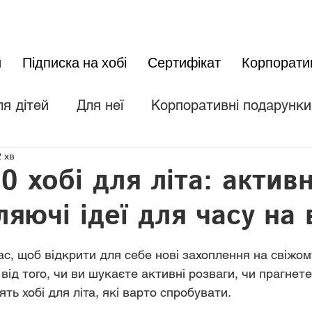
и
Підписка на хобі
Сертифікат
Корпорати
ля дітей
Для неї
Корпоративні подарунки
 хв
Родина і друзі
0 хобі для літа: активн
яючі ідеї для часу на 
ас, щоб відкрити для себе нові захоплення на свіжом
від того, чи ви шукаєте активні розваги, чи прагнете
ять хобі для літа, які варто спробувати.