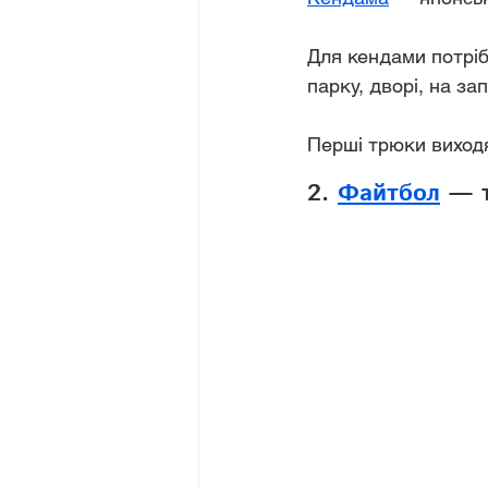
Для кендами потріб
парку, дворі, на за
Перші трюки виход
2. 
Файтбол
 — 