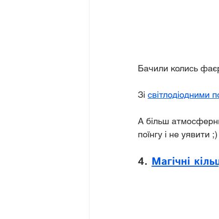
Бачили колись фає
Зі 
світлодіодними 
А більш атмосферни
поїнгу і не уявити ;)
4. 
Магічні кіль