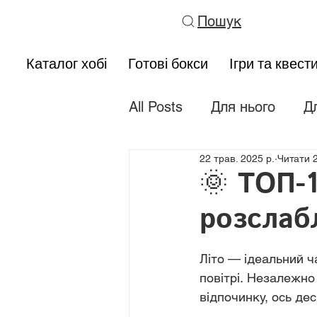
Пошук
Каталог хобі
Готові бокси
Ігри та квест
All Posts
Для нього
Д
22 трав. 2025 р.
Читати 2
Тематичні подарунки
🌞 ТОП-1
розслабл
Літо — ідеальний ч
повітрі. Незалежно 
відпочинку, ось дес