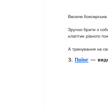
Веселе боксерське 
Зручно брати з соб
клаптик рівного по
А тренування на св
3. 
Поїнг
 — вид