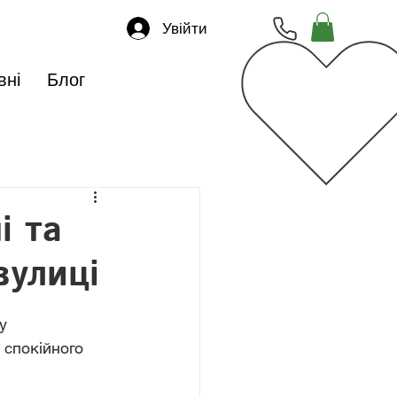
Увійти
вні
Блог
і та
вулиці
у 
 спокійного 