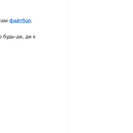
сам 
файтбол
.
 будь-де, де є 