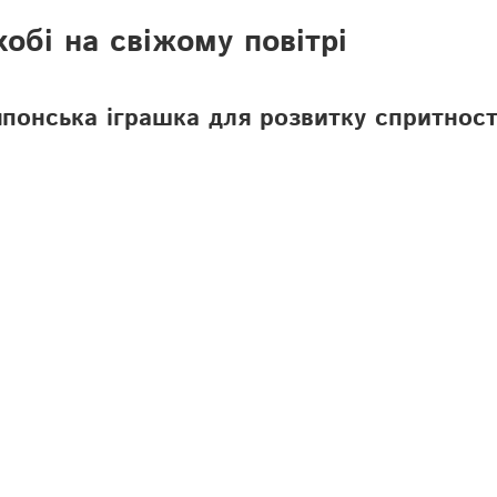
і хобі на свіжому повітрі
понська іграшка для розвитку спритност