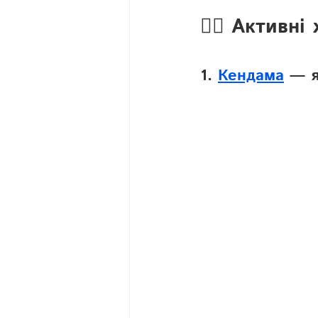
🏃‍♂️ Активн
1. 
Кендама
 — я