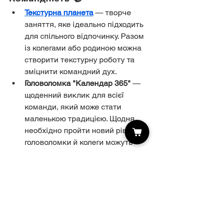
Текстурна планета
 — творче 
заняття, яке ідеально підходить 
для спільного відпочинку. Разом 
із колегами або родиною можна 
створити текстурну роботу та 
зміцнити командний дух.
Головоломка "Календар 365"
 — 
щоденний виклик для всієї 
команди, який може стати 
маленькою традицією. Щодня 
необхідно пройти новий рівень 
головоломки й колеги можуть 
змагатися, кому це вдасться 
швидше. 
Skillenge
 пропонує оригінальні 
подарункові бокси, що не лише 
здивують ваших колег і клієнтів, але 