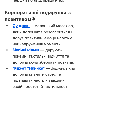
перший погляд, предметах.
Корпоративні подарунки з 
позитивом🌟
Су джок
— маленький масажер, 
який допомагає розслабитися і 
дарує позитивні емоції навіть у 
найнапруженіші моменти.
Магічні кільця
— дарують 
приємні тактильні відчуття та 
допомагаючи зберігати позитив.
Фіджет "Ялинка"
— фіджет, який 
допомагає зняти стрес та 
підвищити настрій завдяки 
своїй простоті й тактильності.