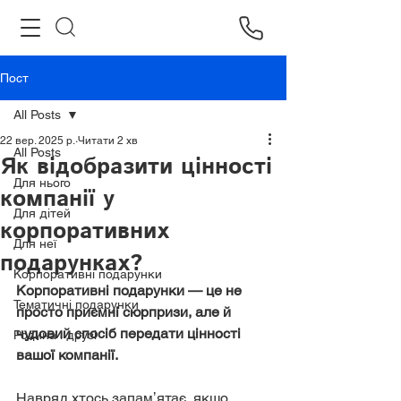
Пост
All Posts
22 вер. 2025 р.
Читати 2 хв
All Posts
Як відобразити цінності
Для нього
компанії у
Для дітей
корпоративних
Для неї
подарунках?
Корпоративні подарунки
Корпоративні подарунки — це не 
Тематичні подарунки
просто приємні сюрпризи, але й 
чудовий спосіб передати цінності 
Родина і друзі
вашої компанії. 
Навряд хтось запамʼятає, якщо 