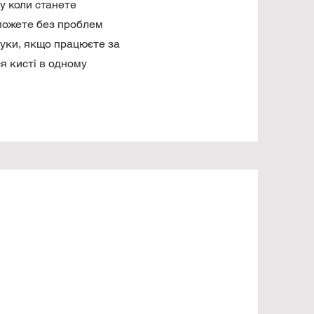
му коли станете
можете без проблем
руки, якщо працюєте за
я кисті в одному