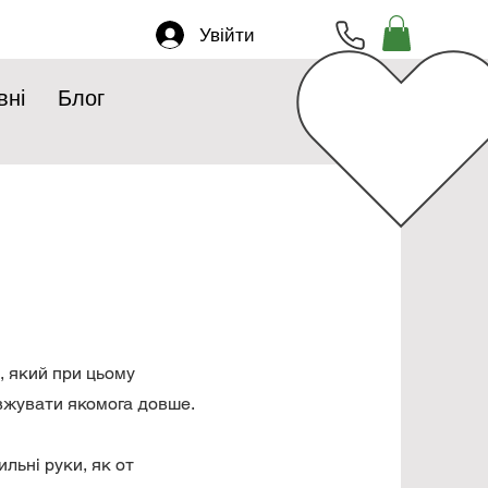
Увійти
вні
Блог
, який при цьому
вжувати якомога довше.
ильні руки, як от