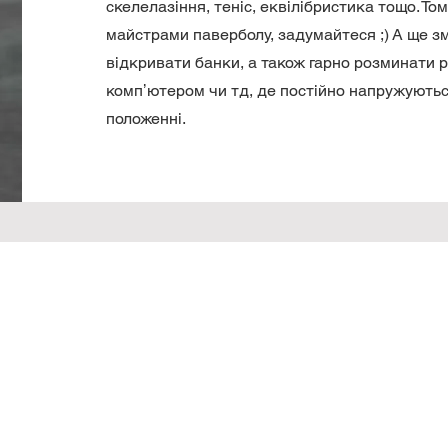
скелелазіння, теніс, еквілібристика тощо. То
майстрами паверболу, задумайтеся ;) А ще з
відкривати банки, а також гарно розминати 
компʼютером чи тд, де постійно напружуютьс
положенні.