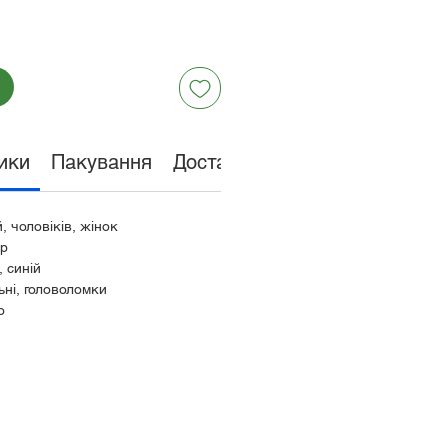
ики
Пакування
Доставка та оплата
Обмін 
, чоловіків, жінок
тр
, синій
ьні, головоломки
о