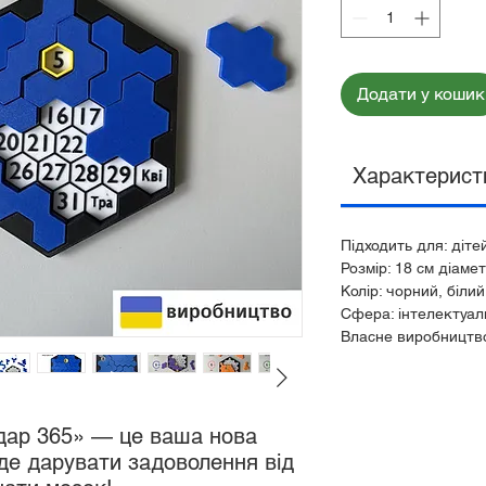
Додати у кошик
Характерист
Підходить для: дітей
Розмір: 18 см діаме
Колір: чорний, білий
Сфера: інтелектуал
Власне виробництв
дар 365» — це ваша нова
де дарувати задоволення від