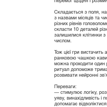
перемог щодня і розми
Складається з поля, на
з назвами місяців та чи
різних рівнів головоло
скласти 10 деталей різ
залишилися клітинки з 
числом.
Тож цієї гри вистачить
ранковою чашкою кави 
можна проходити один р
ритуал допоможе трима
розвивати нейронні звʼ
Переваги:
— стимулює логіку, ро
уяву, винахідливість і 
допомагає відволіктис