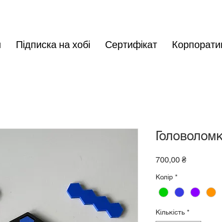
и
Підписка на хобі
Сертифікат
Корпорати
Головолом
Ціна
700,00 ₴
Колір
*
Кількість
*