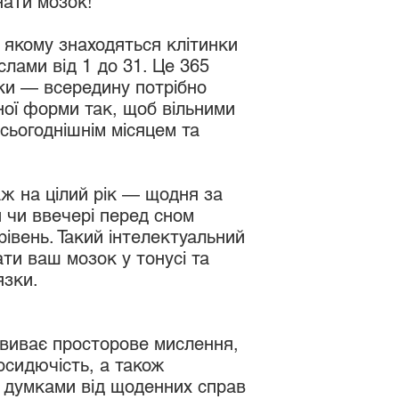
нати мозок!
 якому знаходяться клітинки
слами від 1 до 31. Це 365
мки — всередину потрібно
ної форми так, щоб вільними
сьогоднішнім місяцем та
 аж на цілий рік — щодня за
чи ввечері перед сном
івень. Такий інтелектуальний
ти ваш мозок у тонусі та
язки.
звиває просторове мислення,
посидючість, а також
я думками від щоденних справ