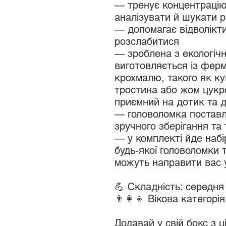
— тренує концентрацію,
аналізувати й шукати 
— допомагає відволікт
розслабитися
— зроблена з екологічн
виготовляється із фер
крохмалю, такого як ку
тростина або жом цукро
приємний на дотик та д
— головоломка поставл
зручного зберігання та
— у комплекті йде набі
будь-якої головоломки т
можуть направити вас 
💪 Складність: середня
👨‍👩‍👦 Вікова категорія
Додавай у свій бокс з ц