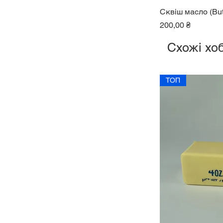
Сквіш масло (But
Ціна
200,00 ₴
Схожі хоб
ТОП