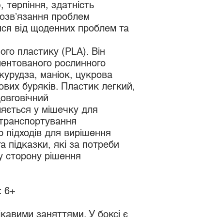
 терпіння, здатність
розвʼязання проблем
ися від щоденних проблем та
ого пластику (PLA). Він
ментованого рослинного
курудза, маніок, цукрова
вих буряків. Пластик легкий,
овговічний
яється у мішечку для
 транспортування
р підходів для вирішення
а підказки, які за потреби
у сторону рішення
: 6+
ікавими заняттями. У боксі є