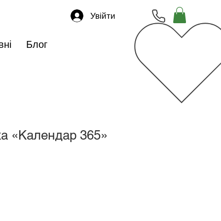
Увійти
вні
Блог
ка «Календар 365»