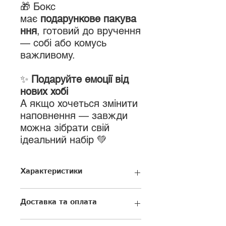
🎁 Бокс
має
подарункове пакува
ння
, готовий до вручення
— собі або комусь
важливому.
✨
Подаруйте емоції від
нових хобі
А якщо хочеться змінити
наповнення — завжди
можна зібрати свій
ідеальний набір 💚
Характеристики
Підходить для: дітей, чоловіків,
Доставка та оплата
жінок
Розмір: 16,5 х 16,5 х 8,5 см
Доставка здійснюється Новою
Кількість елементів у боксі: 17