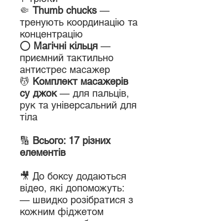
🤏
Thumb chucks
—
тренують координацію та
концентрацію
⭕
Магічні кільця
—
приємний тактильно
антистрес масажер
💆
Комплект масажерів
су джок
— для пальців,
рук та універсальний для
тіла
🔢
Всього: 17 різних
елементів
🎥 До боксу додаються
відео, які допоможуть:
— швидко розібратися з
кожним фіджетом