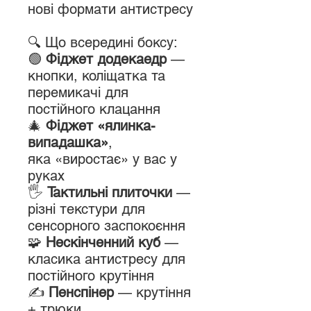
нові формати антистресу
🔍 Що всередині боксу:
🟢
Фіджет додекаедр
—
кнопки, коліщатка та
перемикачі для
постійного клацання
🎄
Фіджет «ялинка-
випадашка»
,
яка «виростає» у вас у
руках
🖐
Тактильні плиточки
—
різні текстури для
сенсорного заспокоєння
🧩
Нескінченний куб
—
класика антистресу для
постійного крутіння
✍️
Пенспінер
— крутіння
+ трюки