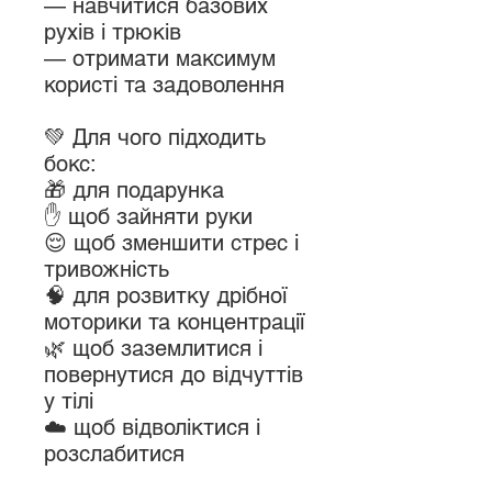
— навчитися базових
рухів і трюків
— отримати максимум
користі та задоволення
💚 Для чого підходить
бокс:
🎁 для подарунка
✋ щоб зайняти руки
😌 щоб зменшити стрес і
тривожність
🧠 для розвитку дрібної
моторики та концентрації
🌿 щоб заземлитися і
повернутися до відчуттів
у тілі
☁️ щоб відволіктися і
розслабитися