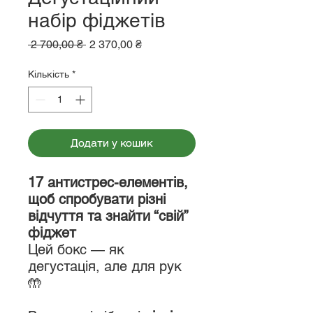
набір фіджетів
Звичайна
За
 2 700,00 ₴ 
2 370,00 ₴
ціна
розпродажем
Кількість
*
Додати у кошик
17 антистрес-елементів,
щоб спробувати різні
відчуття та знайти “свій”
фіджет
Цей бокс — як
дегустація, але для рук
🤲