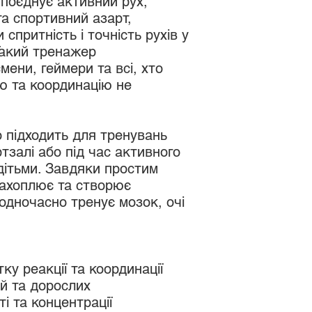
а поєднує активний рух,
а спортивний азарт,
спритність і точність рухів у
Такий тренажер
ени, геймери та всі, хто
ю та координацію не
 підходить для тренувань
ртзалі або під час активного
дітьми. Завдяки простим
ахоплює та створює
одночасно тренує мозок, очі
у реакції та координації
й та дорослих
і та концентрації