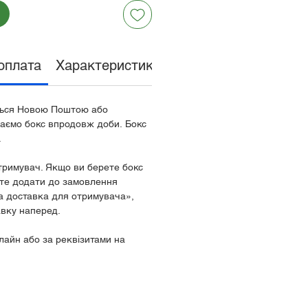
оплата
Характеристики
Обмін та поверненн
ться Новою Поштою або
аємо бокс впродовж доби. Бокс
.
тримувач. Якщо ви берете бокс
те додати до замовлення
а доставка для отримувача»,
вку наперед.
айн або за реквізитами на