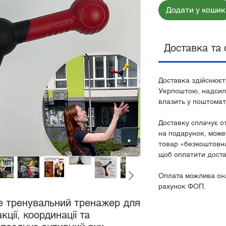
Додати у кошик
Доставка та 
Доставка здійснює
Укрпоштою, надсил
влазить у поштомат
Доставку сплачує о
на подарунок, може
товар «безкоштовн
щоб оплатити доста
Оплата можлива онл
рахунок ФОП.
е тренувальний тренажер для
ції, координації та