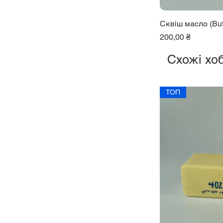
Сквіш масло (But
Ціна
200,00 ₴
Схожі хоб
ТОП