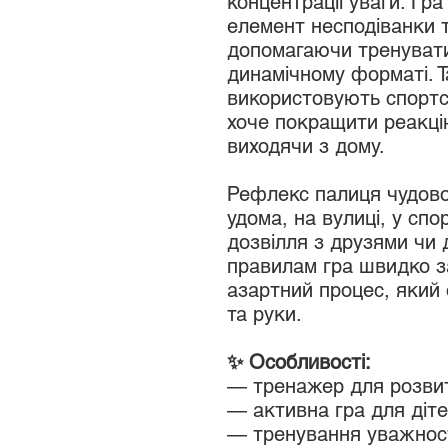
концентрації уваги. Гр
елемент несподіванки т
допомагаючи тренувати 
динамічному форматі. 
використовують спортсм
хоче покращити реакці
виходячи з дому.
Рефлекс палиця чудово
удома, на вулиці, у спо
дозвілля з друзями чи 
правилам гра швидко з
азартний процес, який 
та руки.
✨ Особливості:
— тренажер для розвитк
— активна гра для діте
— тренування уважност