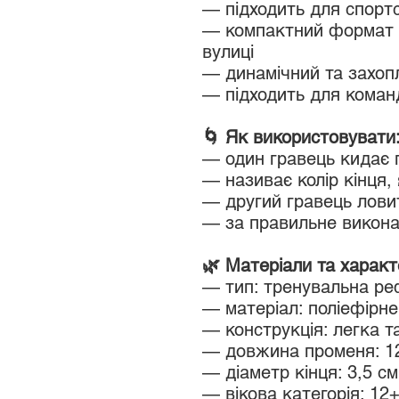
— підходить для спортс
— компактний формат 
вулиці
— динамічний та захоп
— підходить для команд
🌀 Як використовувати
— один гравець кидає
— називає колір кінця,
— другий гравець ловит
— за правильне викон
🌿 Матеріали та характ
— тип: тренувальна ре
— матеріал: поліефірн
— конструкція: легка т
— довжина променя: 1
— діаметр кінця: 3,5 см
— вікова категорія: 12