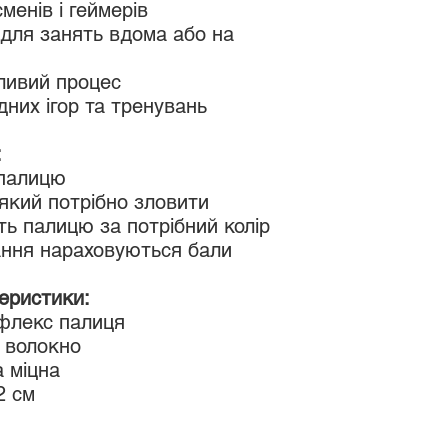
менів і геймерів
для занять вдома або на
ливий процес
них ігор та тренувань
:
 палицю
 який потрібно зловити
ь палицю за потрібний колір
ання нараховуються бали
еристики:
флекс палиця
е волокно
а міцна
2 см
+