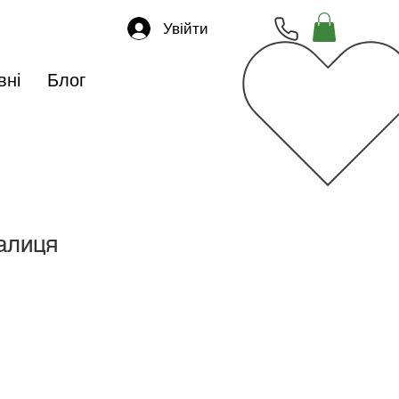
Увійти
вні
Блог
алиця