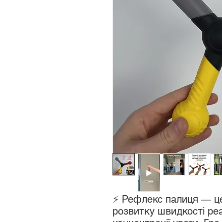
⚡ Рефлекс палиця — ц
розвитку швидкості реак