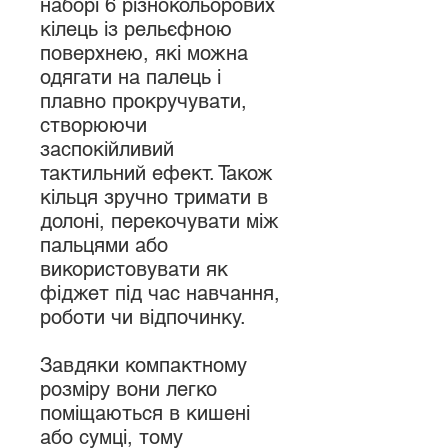
наборі 6 різнокольорових
кілець із рельєфною
поверхнею, які можна
одягати на палець і
плавно прокручувати,
створюючи
заспокійливий
тактильний ефект. Також
кільця зручно тримати в
долоні, перекочувати між
пальцями або
використовувати як
фіджет під час навчання,
роботи чи відпочинку.
Завдяки компактному
розміру вони легко
поміщаються в кишені
або сумці, тому