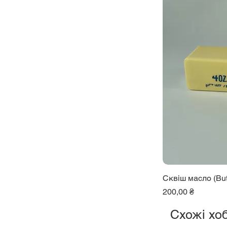
Сквіш масло (But
Ціна
200,00 ₴
Схожі хоб