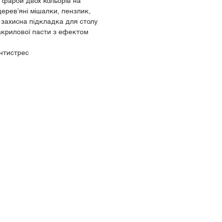
 фарби двох кольорів на
дерев’яні мішалки, пензлик,
 захисна підкладка для столу
 акрилової пасти з ефектом
антистрес