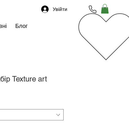
Увійти
вні
Блог
ір Texture art