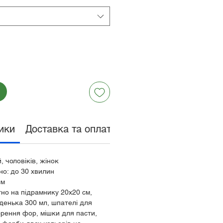
ики
Доставка та оплата
Обмін та поверненн
, чоловіків, жінок
но: до 30 хвилин
см
тно на підрамнику 20х20 см,
аденька 300 мл, шпателі для
орення фор, мішки для пасти,