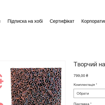
и
Підписка на хобі
Сертифікат
Корпорати
Творчий наб
Ціна
799,00 ₴
Комплектація
*
Обрати
Підставка
*