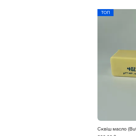
ТОП
Сквіш масло (But