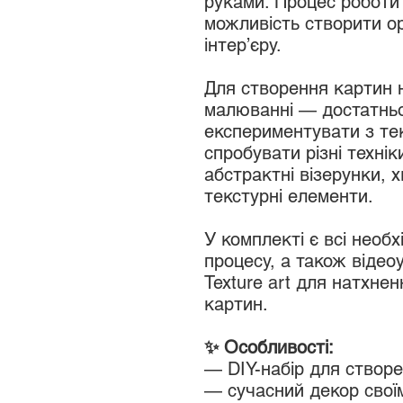
руками. Процес роботи 
можливість створити о
інтер’єру.
Для створення картин н
малюванні — достатнь
експериментувати з те
спробувати різні техні
абстрактні візерунки, х
текстурні елементи.
У комплекті є всі необх
процесу, а також відео
Texture art для натхне
картин.
✨ Особливості:
— DIY-набір для створ
— сучасний декор свої