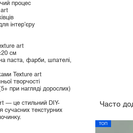
чий процес
art
івців
ля інтер’єру
xture art
×20 см
на паста, фарби, шпателі,
ами Texture art
ньої творчості
(5+ при нагляді дорослих)
rt — це стильний DIY-
Часто до
я сучасних текстурних
починку.
ТОП