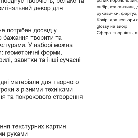
поєднує творчість, релакс та
ролик поролоновий,
ригінальний декор для
вибір, стаканчики, 
рукавички, фартух,
Колір: два кольори
glossy на вибір
е потрібен досвід у
Сфера: творчість, 
о бажання творити та
кстурами. У наборі можна
ки: геометричні форми,
вилі, завитки та інші сучасні
ідні матеріали для творчого
уроки з різними техніками
ння та покрокового створення
ення текстурних картин
ми руками