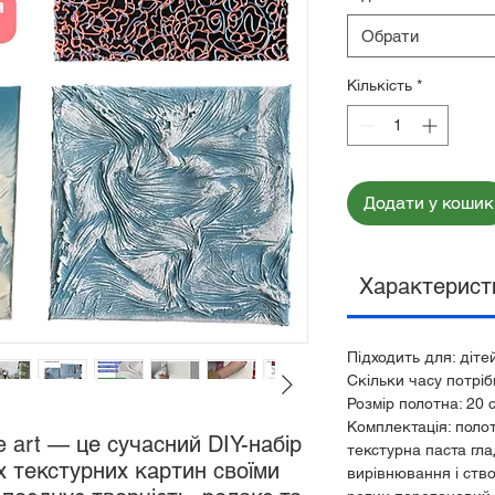
Обрати
Кількість
*
Додати у кошик
Характерист
Підходить для: дітей
Скільки часу потріб
Розмір полотна: 20 
Комплектація: поло
e art — це сучасний DIY-набір
текстурна паста гл
х текстурних картин своїми
вирівнювання і ств