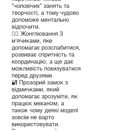
"чоловічих" занять та
творчості, а тому чудово
допоможе ментально
відпочити.
🤹‍♂️ Жонглювання 3
мʼячиками, яке
допомагає розслабитися,
розвиває спритність та
координацію, а ще дає
можливість похизуватися
перед друзями.
🔐 Прозорий замок з
відмичками, який
допомагає зрозуміти, як
працює механізм, а
також чому деякі моделі
зовсім не варто
використовувати.