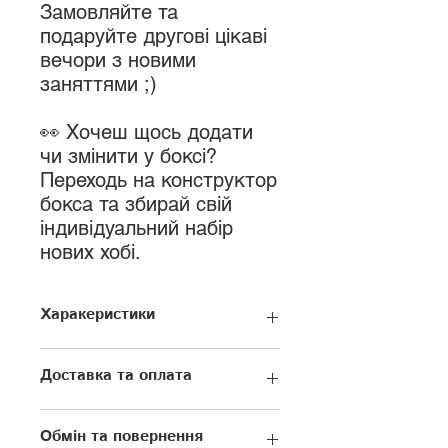
Замовляйте та
подаруйте другові цікаві
вечори з новими
заняттями ;)
👀 Хочеш щось додати
чи змінити у боксі?
Переходь на конструктор
бокса та збирай свій
індивідуальний набір
нових хобі.
Харакеристики
Підходить для: хлопців-підлітків,
Доставка та оплата
чоловіків
Розмір: 32,5 х 23,5 х 9,7 см
Доставка здійснюється Новою
Кількість елементів у боксі: 4
Обмін та повернення
Поштою або Укрпоштою,
Сфера: спритність,