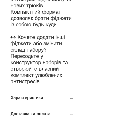
нових трюків.
Компактний формат
дозволяє брати фіджети
із собою будь-куди.
👀 Хочете додати інші
фіджети або змінити
склад набору?
Переходьте у
конструктор наборів та
створюйте власний
комплект улюблених
антистресів.
Характеристики
Підходить для: дітей, чоловіків,
Доставка та оплата
жінок