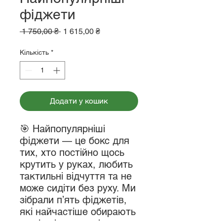
фіджети
Звичайна
За
 1 750,00 ₴ 
1 615,00 ₴
ціна
розпродажем
Кількість
*
Додати у кошик
🎯 Найпопулярніші
фіджети — це бокс для
тих, хто постійно щось
крутить у руках, любить
тактильні відчуття та не
може сидіти без руху. Ми
зібрали п’ять фіджетів,
які найчастіше обирають